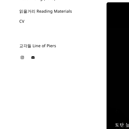
읽을거리 Reading Materials
CV
교각들 Line of Piers