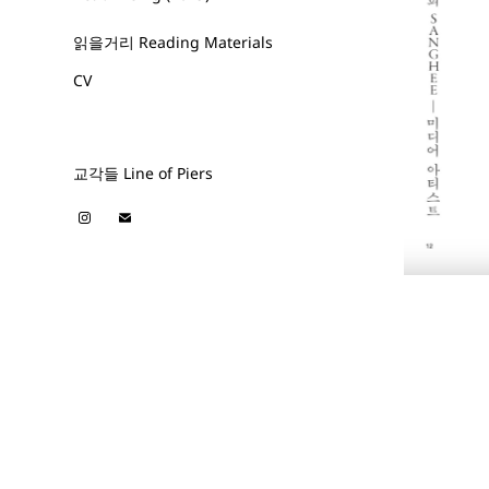
읽을거리 Reading Materials
CV
교각들 Line of Piers