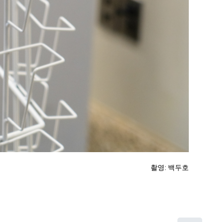
촬영: 백두호