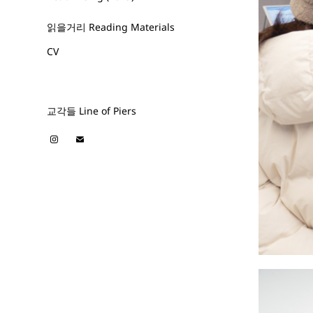
읽을거리 Reading Materials
CV
교각들 Line of Piers